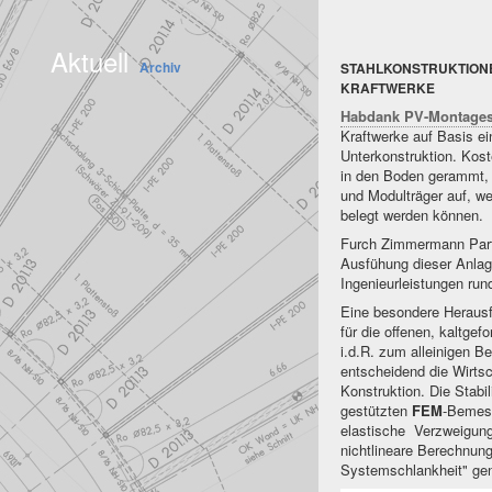
Aktuell
Archiv
STAHLKONSTRUKTIONE
KRAFTWERKE
Habdank PV-Montage
Kraftwerke auf Basis ein
Unterkonstruktion. Kost
in den Boden gerammt,
und Modulträger auf, w
belegt werden können.
Furch Zimmermann PartG
Ausfühung dieser Anlage
Ingenieurleistungen ru
Eine besondere Herausf
für die offenen, kaltge
i.d.R. zum alleinigen 
entscheidend die Wirtsch
Konstruktion. Die Stabi
gestützten
FEM
-Bemess
elastische Verzweigun
nichtlineare Berechnung
Systemschlankheit" ge