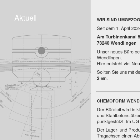
Aktuell
WIR SIND UMGEZO
Seit dem 1. April 202
Am Turbinenkanal 
73240 Wendlingen
Unser neues Büro befi
Wendlingen.
Hier entsteht viel Ne
Sollten Sie uns mit 
ein.
2
CHEMOFORM WEND
Der Büroteil wird in
und Stahlbetonstütze
punktgestützt. Im UG 
Der Lager- und Produk
Tragachsen einen Ab