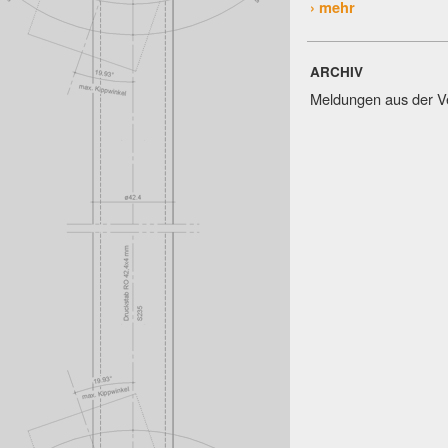
› mehr
ARCHIV
Meldungen aus der V